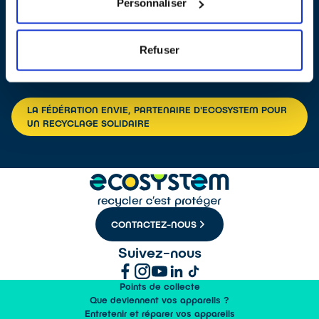
je connaissais pas ça avant. Ce qui a retenu mon attention sur ce
Personnaliser
travail là, c'est que après les deux ans sur cette entreprise là je
peux passer le permis poids lourd. Ce serait un plus pour moi
vraiment dans le cadre de l'évolution. Tout se passe bien et c'est
Refuser
le principal.
LA FÉDÉRATION ENVIE, PARTENAIRE D'ECOSYSTEM POUR
UN RECYCLAGE SOLIDAIRE
CONTACTEZ-NOUS
Suivez-nous
Points de collecte
Que deviennent vos appareils ?
Entretenir et réparer vos appareils