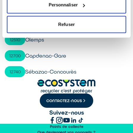
Personnaliser
Luc-la-Primaube
12450
Espalion
12500
Refuser
Olemps
12510
Capdenac-Gare
12700
Sébazac-Concourès
12740
CONTACTEZ-NOUS
Suivez-nous
Points de collecte
Que deviennent vos appareils ?