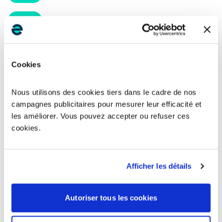
Rodez
12000
Millau
12100
Cookies
Aubin
12110
Nous utilisons des cookies tiers dans le cadre de nos
Baraqueville
12160
campagnes publicitaires pour mesurer leur efficacité et
les améliorer. Vous pouvez accepter ou refuser ces
Villefranche-de-Rouergue
12200
cookies.
Decazeville
12300
Afficher les détails
Bozouls
12340
Autoriser tous les cookies
Saint-Affrique
12400