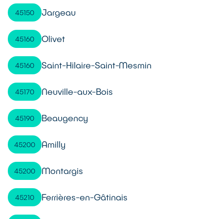
Jargeau
45150
Olivet
45160
Saint-Hilaire-Saint-Mesmin
45160
Neuville-aux-Bois
45170
Beaugency
45190
Amilly
45200
Montargis
45200
Ferrières-en-Gâtinais
45210