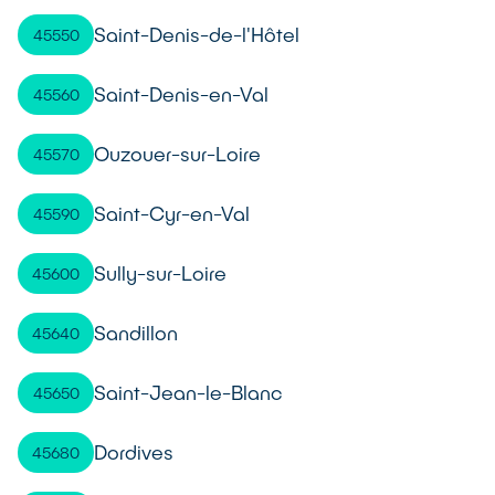
Saint-Denis-de-l'Hôtel
45550
Saint-Denis-en-Val
45560
Ouzouer-sur-Loire
45570
Saint-Cyr-en-Val
45590
Sully-sur-Loire
45600
Sandillon
45640
Saint-Jean-le-Blanc
45650
Dordives
45680