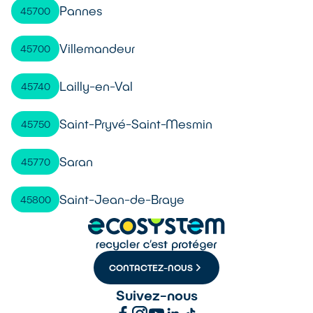
Pannes
45700
Villemandeur
45700
Lailly-en-Val
45740
Saint-Pryvé-Saint-Mesmin
45750
Saran
45770
Saint-Jean-de-Braye
45800
CONTACTEZ-NOUS
Suivez-nous