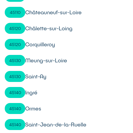
Châteauneuf-sur-Loire
45110
Châlette-sur-Loing
45120
Corquilleroy
45120
Meung-sur-Loire
45130
Saint-Ay
45130
Ingré
45140
Ormes
45140
Saint-Jean-de-la-Ruelle
45140