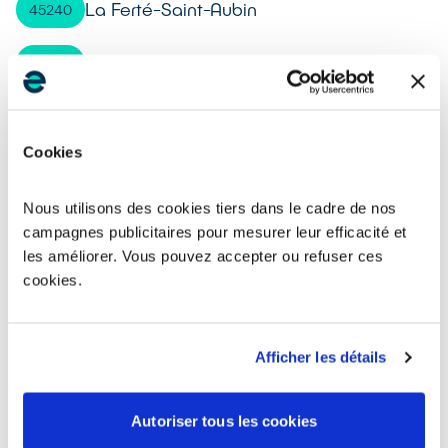
La Ferté-Saint-Aubin
45240
Briare
45250
Lorris
45260
Cookies
Pithiviers
45300
Nous utilisons des cookies tiers dans le cadre de nos
Courtenay
45320
campagnes publicitaires pour mesurer leur efficacité et
les améliorer. Vous pouvez accepter ou refuser ces
Le Malesherbois
45330
cookies.
Châtillon-sur-Loire
45360
Afficher les détails
Cléry-Saint-André
45370
Autoriser tous les cookies
Chaingy
45380