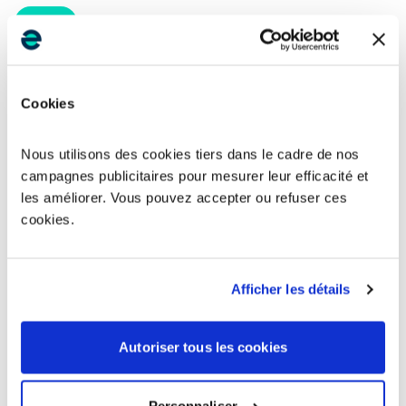
Le Creusot
71200
Montchanin
71210
Cookies
Torcy
71210
Nous utilisons des cookies tiers dans le cadre de nos
Saint-Vallier
71230
campagnes publicitaires pour mesurer leur efficacité et
les améliorer. Vous pouvez accepter ou refuser ces
Sennecey-le-Grand
71240
cookies.
Cluny
71250
Afficher les détails
Montceau-les-Mines
71300
Autoriser tous les cookies
Ouroux-sur-Saône
71370