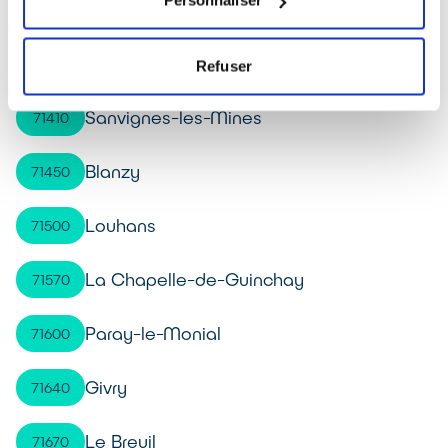
Personnaliser
Saint-Marcel
71380
Autun
71400
Refuser
Sanvignes-les-Mines
71410
Blanzy
71450
Louhans
71500
La Chapelle-de-Guinchay
71570
Paray-le-Monial
71600
Givry
71640
Le Breuil
71670