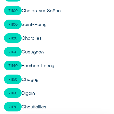
Chalon-sur-Saône
71100
Saint-Rémy
71100
Charolles
71120
Gueugnon
71130
Bourbon-Lancy
71140
Chagny
71150
Digoin
71160
Chauffailles
71170