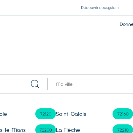
Découvrir ecosystem
Donner
ble
Saint-Calais
72120
72160
ès-le-Mans
La Flèche
72200
72210