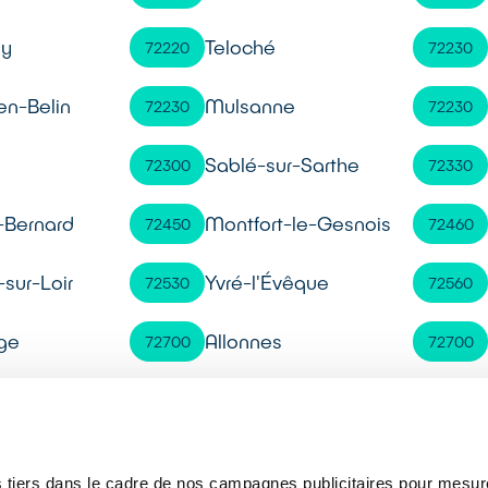
y
Teloché
72220
72230
n-Belin
Mulsanne
72230
72230
é
Sablé-sur-Sarthe
72300
72330
-Bernard
Montfort-le-Gesnois
72450
72460
sur-Loir
Yvré-l'Évêque
72530
72560
ge
Allonnes
72700
72700
 tiers dans le cadre de nos campagnes publicitaires pour mesure