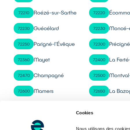
Roézé-sur-Sarthe
Écommo
72210
72220
Guécélard
Moncé-e
72230
72230
Parigné-l'Évêque
Précign
72250
72300
Mayet
La Ferté
72360
72400
Champagné
Montval-
72470
72500
Mamers
La Bazo
72600
72650
Le Lude
72800
Cookies
Nous utilisons des cookies