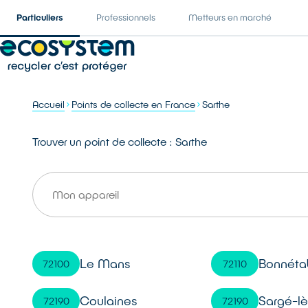
Particuliers
Professionnels
Metteurs en marché
Accueil
Points de collecte en France
Sarthe
Trouver un point de collecte : Sarthe
Le Mans
Bonnéta
72100
72110
Coulaines
Sargé-l
72190
72190