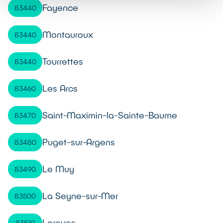
Fayence
83440
Montauroux
83440
Tourrettes
83440
Les Arcs
83460
Saint-Maximin-la-Sainte-Baume
83470
Puget-sur-Argens
83480
Le Muy
83490
La Seyne-sur-Mer
83500
Lorgues
83510