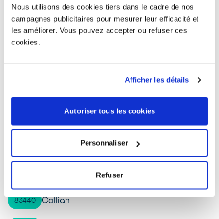
Nous utilisons des cookies tiers dans le cadre de nos
Roquebrune-sur-Argens
83380
campagnes publicitaires pour mesurer leur efficacité et
les améliorer. Vous pouvez accepter ou refuser ces
Cuers
83390
cookies.
Pierrefeu-du-Var
83390
Afficher les détails
Puget-Ville
83390
Autoriser tous les cookies
Hyères
83400
Personnaliser
La Croix-Valmer
83420
Saint-Mandrier-sur-Mer
83430
Refuser
Callian
83440