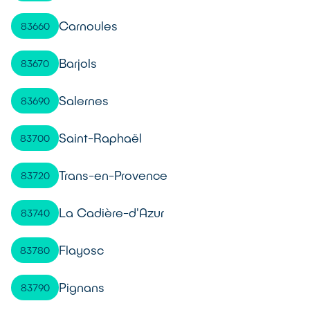
Carnoules
83660
Barjols
83670
Salernes
83690
Saint-Raphaël
83700
Trans-en-Provence
83720
La Cadière-d'Azur
83740
Flayosc
83780
Pignans
83790