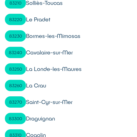
Solliès-Toucas
83210
Le Pradet
83220
Bormes-les-Mimosas
83230
Cavalaire-sur-Mer
83240
La Londe-les-Maures
83250
La Crau
83260
Saint-Cyr-sur-Mer
83270
Draguignan
83300
Cogolin
83310