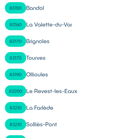
Bandol
83150
La Valette-du-Var
83160
Brignoles
83170
Tourves
83170
Ollioules
83190
Le Revest-les-Eaux
83200
La Farlède
83210
Solliès-Pont
83210