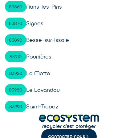
Nans-les-Pins
83860
Signes
83870
Besse-sur-Issole
83890
Pourrières
83910
La Motte
83920
Le Lavandou
83980
Saint-Tropez
83990
CONTACTEZ-NOUS