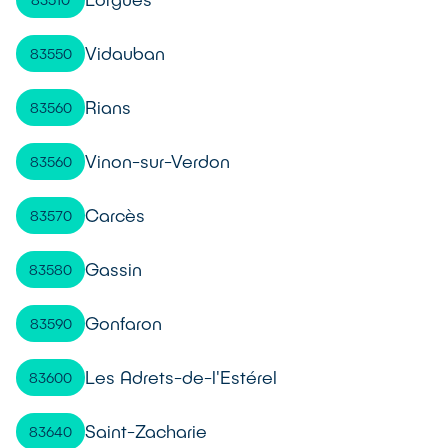
Vidauban
83550
Rians
83560
Vinon-sur-Verdon
83560
Carcès
83570
Gassin
83580
Gonfaron
83590
Les Adrets-de-l'Estérel
83600
Saint-Zacharie
83640