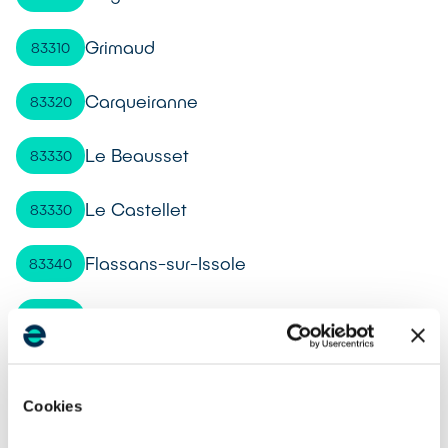
Grimaud
83310
Carqueiranne
83320
Le Beausset
83330
Le Castellet
83330
Flassans-sur-Issole
83340
Le Cannet-des-Maures
83340
Le Luc
83340
Cookies
Fréjus
83370