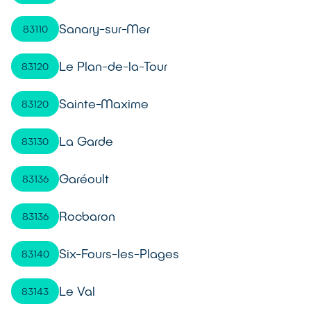
Sanary-sur-Mer
83110
Le Plan-de-la-Tour
83120
Sainte-Maxime
83120
La Garde
83130
Garéoult
83136
Rocbaron
83136
Six-Fours-les-Plages
83140
Le Val
83143