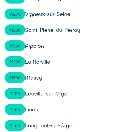
Vigneux-sur-Seine
91270
Saint-Pierre-du-Perray
91280
Arpajon
91290
La Norville
91290
Massy
91300
Leuville-sur-Orge
91310
Linas
91310
Longpont-sur-Orge
91310