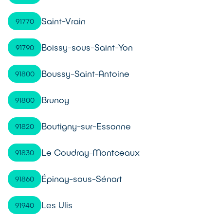
Saint-Vrain
91770
Boissy-sous-Saint-Yon
91790
Boussy-Saint-Antoine
91800
Brunoy
91800
Boutigny-sur-Essonne
91820
Le Coudray-Montceaux
91830
Épinay-sous-Sénart
91860
Les Ulis
91940