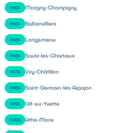
Morigny-Champigny
91150
Ballainvilliers
91160
Longjumeau
91160
Saulx-les-Chartreux
91160
Viry-Châtillon
91170
Saint-Germain-lès-Arpajon
91180
Gif-sur-Yvette
91190
Athis-Mons
91200