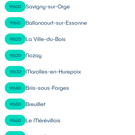
Savigny-sur-Orge
91600
Ballancourt-sur-Essonne
91610
La Ville-du-Bois
91620
Nozay
91620
Marolles-en-Hurepoix
91630
Briis-sous-Forges
91640
Breuillet
91650
Le Mérévillois
91660