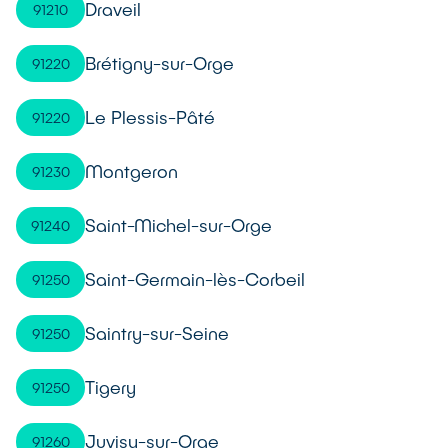
Draveil
91210
Brétigny-sur-Orge
91220
Le Plessis-Pâté
91220
Montgeron
91230
Saint-Michel-sur-Orge
91240
Saint-Germain-lès-Corbeil
91250
Saintry-sur-Seine
91250
Tigery
91250
Juvisy-sur-Orge
91260