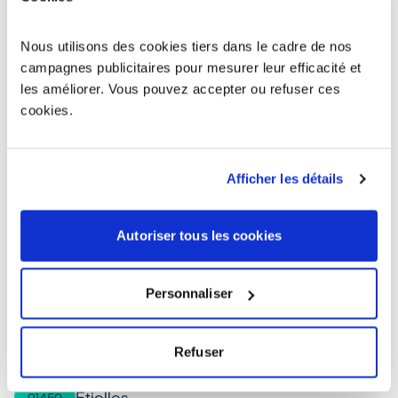
Chilly-Mazarin
91380
Nous utilisons des cookies tiers dans le cadre de nos
Morsang-sur-Orge
91390
campagnes publicitaires pour mesurer leur efficacité et
les améliorer. Vous pouvez accepter ou refuser ces
Orsay
91400
cookies.
Saclay
91400
Afficher les détails
Dourdan
91410
Autoriser tous les cookies
Morangis
91420
Personnaliser
Igny
91430
Bures-sur-Yvette
91440
Refuser
Étiolles
91450