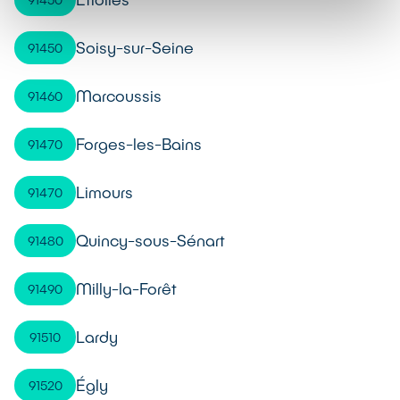
Soisy-sur-Seine
91450
Marcoussis
91460
Forges-les-Bains
91470
Limours
91470
Quincy-sous-Sénart
91480
Milly-la-Forêt
91490
Lardy
91510
Égly
91520