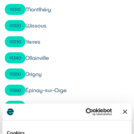
Montlhéry
91310
Wissous
91320
Yerres
91330
Ollainville
91340
Grigny
91350
Épinay-sur-Orge
91360
Villemoisson-sur-Orge
91360
Verrières-le-Buisson
91370
Cookies