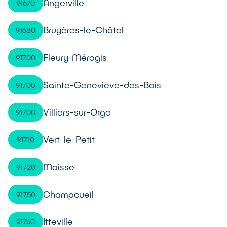
Angerville
91670
Bruyères-le-Châtel
91680
Fleury-Mérogis
91700
Sainte-Geneviève-des-Bois
91700
Villiers-sur-Orge
91700
Vert-le-Petit
91710
Maisse
91720
Champcueil
91750
Itteville
91760