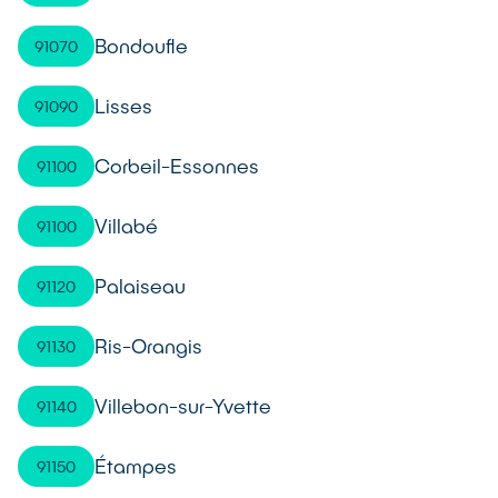
Bondoufle
91070
Lisses
91090
Corbeil-Essonnes
91100
Villabé
91100
Palaiseau
91120
Ris-Orangis
91130
Villebon-sur-Yvette
91140
Étampes
91150