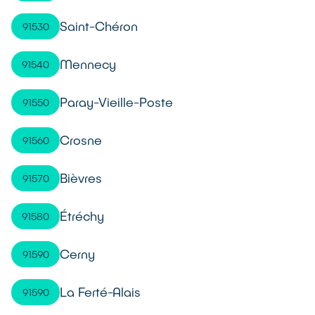
Saint-Chéron
91530
Mennecy
91540
Paray-Vieille-Poste
91550
Crosne
91560
Bièvres
91570
Étréchy
91580
Cerny
91590
La Ferté-Alais
91590