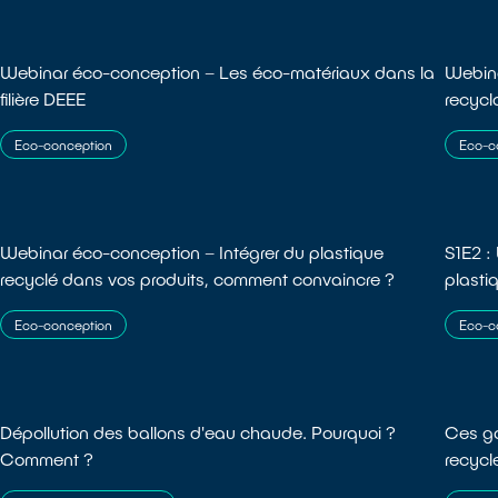
Webinar éco-conception – Les éco-matériaux dans la
Webina
filière DEEE
recyc
Eco-conception
Eco-c
Webinar éco-conception – Intégrer du plastique
S1E2 :
recyclé dans vos produits, comment convaincre ?
plasti
Eco-conception
Eco-c
Dépollution des ballons d'eau chaude. Pourquoi ?
Ces ga
Comment ?
recycl