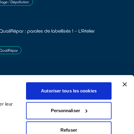
age / Dépollution
ualiRépar : paroles de labellisés ! – L’Atelier
n
 QualiRépar
Autoriser tous les cookies
r leur
Personnaliser
Refuser