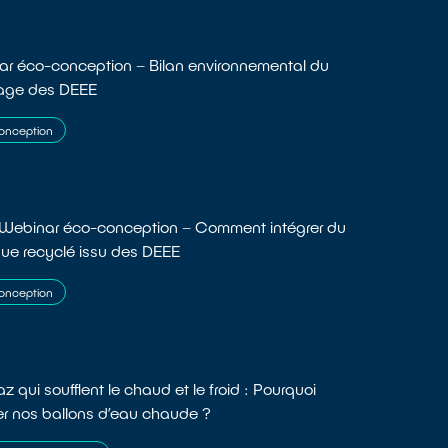
r éco-conception – Bilan environnemental du
lage des DEEE
onception
 Webinar éco-conception – Comment intégrer du
que recyclé issu des DEEE
onception
z qui soufflent le chaud et le froid : Pourquoi
er nos ballons d’eau chaude ?