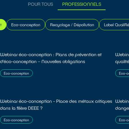
POUR TOUS
PROFESSIONNELS
t
Eco-conception
Recyclage / Dépollution
Label QualiR
Webinar éco-conception : Plans de prévention et
Webina
d’éco-conception – Nouvelles obligations
qualité
Eco-conception
Eco-c
Webinar éco-conception - Place des métaux critiques
Webin
dans la filière DEEE ?
danger
Eco-conception
Eco-c