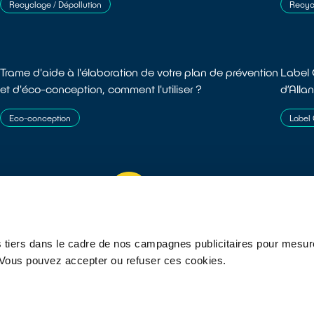
Recyclage / Dépollution
Recycl
Trame d'aide à l'élaboration de votre plan de prévention
Label Q
et d'éco-conception, comment l'utiliser ?
d’Alla
Eco-conception
Label
01
02
03
 tiers dans le cadre de nos campagnes publicitaires pour mesure
ivez-nous
r. Vous pouvez accepter ou refuser ces cookies.