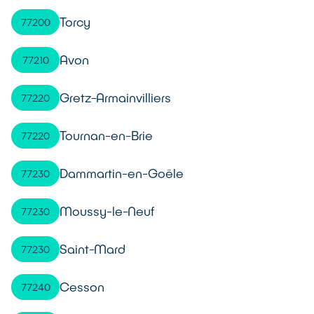
Torcy
77200
Avon
77210
Gretz-Armainvilliers
77220
Tournan-en-Brie
77220
Dammartin-en-Goële
77230
Moussy-le-Neuf
77230
Saint-Mard
77230
Cesson
77240