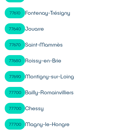
Fontenay-Trésigny
77610
Jouarre
77640
Saint-Mammès
77670
Roissy-en-Brie
77680
Montigny-sur-Loing
77690
Bailly-Romainvilliers
77700
Chessy
77700
Magny-le-Hongre
77700