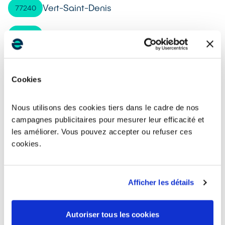
Vert-Saint-Denis
77240
Moret-Loing-et-Orvanne
77250
La Ferté-sous-Jouarre
77260
Cookies
Villeparisis
77270
Nous utilisons des cookies tiers dans le cadre de nos
Othis
77280
campagnes publicitaires pour mesurer leur efficacité et
les améliorer. Vous pouvez accepter ou refuser ces
Mitry-Mory
77290
cookies.
Fontainebleau
77300
Afficher les détails
Boissise-le-Roi
77310
Autoriser tous les cookies
Saint-Fargeau-Ponthierry
77310