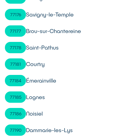
Savigny-le-Temple
77176
Brou-sur-Chantereine
77177
Saint-Pathus
77178
Courtry
77181
Émerainville
77184
Lognes
77185
Noisiel
77186
Dammarie-les-Lys
77190