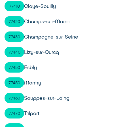
Claye-Souilly
77410
Champs-sur-Marne
77420
Champagne-sur-Seine
77430
Lizy-sur-Ourcq
77440
Esbly
77450
Montry
77450
Souppes-sur-Loing
77460
Trilport
77470