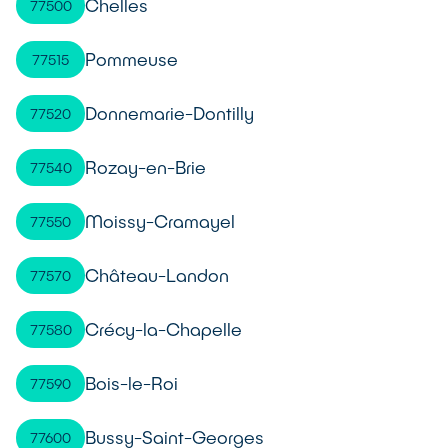
Chelles
77500
Pommeuse
77515
Donnemarie-Dontilly
77520
Rozay-en-Brie
77540
Moissy-Cramayel
77550
Château-Landon
77570
Crécy-la-Chapelle
77580
Bois-le-Roi
77590
Bussy-Saint-Georges
77600