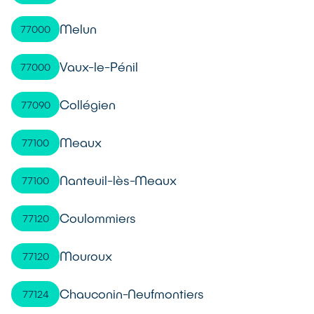
Melun
77000
Vaux-le-Pénil
77000
Collégien
77090
Meaux
77100
Nanteuil-lès-Meaux
77100
Coulommiers
77120
Mouroux
77120
Chauconin-Neufmontiers
77124