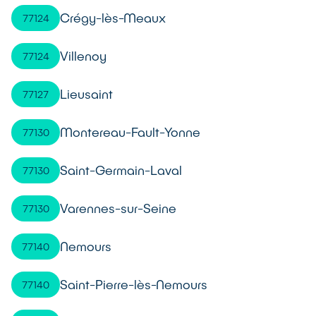
Crégy-lès-Meaux
77124
Villenoy
77124
Lieusaint
77127
Montereau-Fault-Yonne
77130
Saint-Germain-Laval
77130
Varennes-sur-Seine
77130
Nemours
77140
Saint-Pierre-lès-Nemours
77140