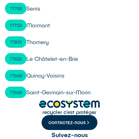
Serris
77700
Mormant
77720
Thomery
77810
Le Châtelet-en-Brie
77820
Quincy-Voisins
77860
Saint-Germain-sur-Morin
77860
CONTACTEZ-NOUS
Suivez-nous