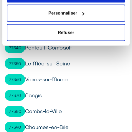
Personnaliser
La Ferté-Gaucher
77320
Ozoir-la-Ferrière
77330
Refuser
Pontault-Combault
77340
Le Mée-sur-Seine
77350
Vaires-sur-Marne
77360
Nangis
77370
Combs-la-Ville
77380
Chaumes-en-Brie
77390