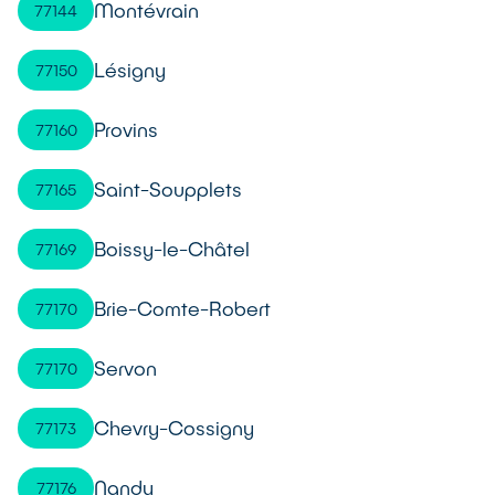
Montévrain
77144
Lésigny
77150
Provins
77160
Saint-Soupplets
77165
Boissy-le-Châtel
77169
Brie-Comte-Robert
77170
Servon
77170
Chevry-Cossigny
77173
Nandy
77176