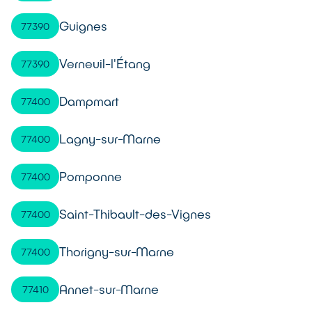
Guignes
77390
Verneuil-l'Étang
77390
Dampmart
77400
Lagny-sur-Marne
77400
Pomponne
77400
Saint-Thibault-des-Vignes
77400
Thorigny-sur-Marne
77400
Annet-sur-Marne
77410